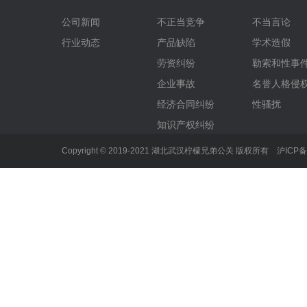
公司新闻
不正当竞争
不当言论
行业动态
产品缺陷
学术造假
劳资纠纷
勒索和性事
企业事故
名誉人格侵
经济合同纠纷
性骚扰
知识产权纠纷
Copyright © 2019-2021 湖北武汉柠檬兄弟公关 版权所有
沪ICP备